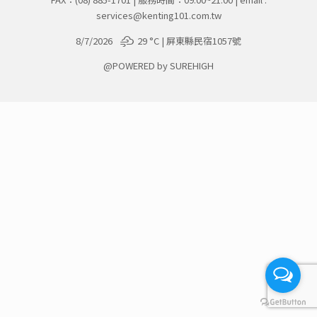
services@kenting101.com.tw
8/7/2026
29 °
C
| 屏東縣民宿1057號
@POWERED by SUREHIGH